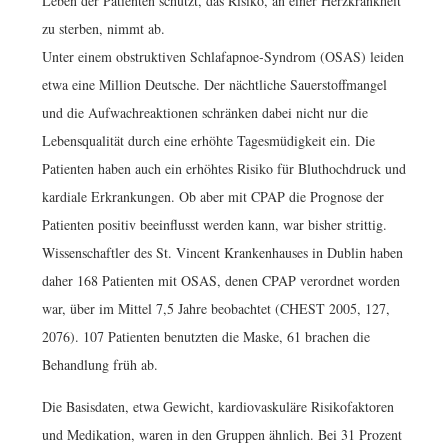
Leben der Patienten schützt, das Risiko, an einer Herzkrankheit
zu sterben, nimmt ab.
Unter einem obstruktiven Schlafapnoe-Syndrom (OSAS) leiden
etwa eine Million Deutsche. Der nächtliche Sauerstoffmangel
und die Aufwachreaktionen schränken dabei nicht nur die
Lebensqualität durch eine erhöhte Tagesmüdigkeit ein. Die
Patienten haben auch ein erhöhtes Risiko für Bluthochdruck und
kardiale Erkrankungen. Ob aber mit CPAP die Prognose der
Patienten positiv beeinflusst werden kann, war bisher strittig.
Wissenschaftler des St. Vincent Krankenhauses in Dublin haben
daher 168 Patienten mit OSAS, denen CPAP verordnet worden
war, über im Mittel 7,5 Jahre beobachtet (CHEST 2005, 127,
2076). 107 Patienten benutzten die Maske, 61 brachen die
Behandlung früh ab.
Die Basisdaten, etwa Gewicht, kardiovaskuläre Risikofaktoren
und Medikation, waren in den Gruppen ähnlich. Bei 31 Prozent